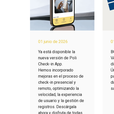
01 junio de 2026
0
Ya está disponible la
B
nueva versión de Poli
V
Check-in App.
d
Hemos incorporado
Ú
mejoras en el proceso de
p
check-in presencial y
d
remoto, optimizando la
s
velocidad, la experiencia
de usuario y la gestión de
registros. Descárgala
ahora y disfruta de todas